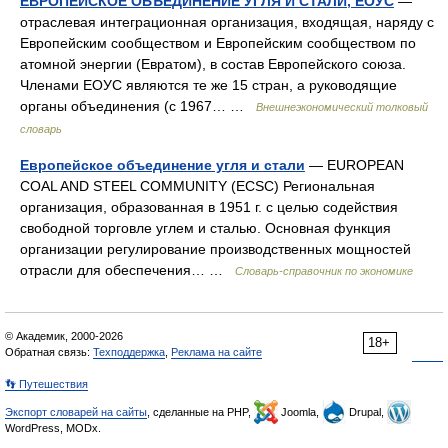
ЕВРОПЕЙСКОЕ ОБЪЕДИНЕНИЕ УГЛЯ И СТАЛИ, ЕОУС
—
отраслевая интеграционная организация, входящая, наряду с
Европейским сообществом и Европейским сообществом по
атомной энергии (Евратом), в состав Европейского союза.
Членами ЕОУС являются те же 15 стран, а руководящие
органы объединения (с 1967… …
Внешнеэкономический толковый
словарь
Европейское объединение угля и стали
— EUROPEAN
COAL AND STEEL COMMUNITY (ECSC) Региональная
организация, образованная в 1951 г. с целью содействия
свободной торговле углем и сталью. Основная функция
организации регулирование производственных мощностей
отрасли для обеспечения… …
Словарь-справочник по экономике
© Академик, 2000-2026
18+
Обратная связь:
Техподдержка
,
Реклама на сайте
👣 Путешествия
Экспорт словарей на сайты
, сделанные на PHP,
Joomla,
Drupal,
WordPress, MODx.